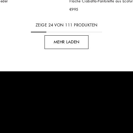
leder
Flache Ciabatta-Pantolette aus Ecofur
€995
ZEIGE
24
VON
111
PRODUKTEN
MEHR LADEN