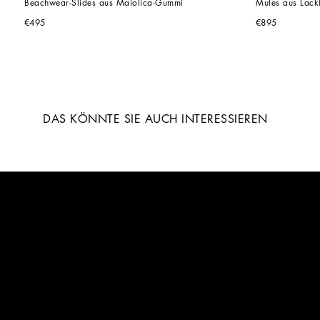
Beachwear-Slides aus Maiolica-Gummi
Mules aus Lack
€495
€895
DAS KÖNNTE SIE AUCH INTERESSIEREN