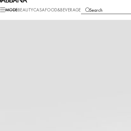
Mode
Damen
Kleidung
Strickwaren
MODE
BEAUTY
CASA
FOOD&BEVERAGE
Search