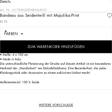
details
Art. Nr.
IS174WGDDHBHA3OO
Bandeau aus Seidentwill mit Majolika-Print
Dieses Tuch im Bandeaustil aus Seidentwill ist ein vielseitiges und raffiniertes
€175
Accessoire, das jedem Outfit einen Hauch von Farbe und Stil verleiht. Die
handwerkliche Verarbeitung macht jedes Teil zu einem Unikat und zu einem Must-
have für alle, welche die Eleganz und Qualität des Made in Italy zu schätzen
FARBEN
wissen.
Bandeau aus Seidentwill mit Majolika-Print:
ZUM WARENKORB HINZUFÜGEN
• Mehrfarbig
• Maße: 6 x 100 cm
• Made in Italy
Die unterschiedliche Platzierung der Drucke auf diesem Artikel ist ein besonderes
Merkmal der „Handarbeit“ von Dolce&Gabbana. Eine Besonderheit, die jedes
Kleidungsstück oder Accessoire zu einem exklusiven Unikat macht.
Außenmaterial: 100 % Seide
WEITERE VORSCHLÄGE