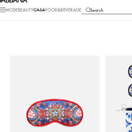
MODE
BEAUTY
CASA
FOOD&BEVERAGE
Search
COLLECTIONS