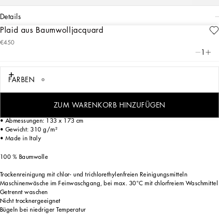
details
Plaid aus Baumwolljacquard
Art. Nr.
TCE013TCAIMU0057
€450
Ausdrucksstarke Optik und ein unverwechselbares Design: Das DG-Logo – eine
1
perfekte Synthese aus Geschichte und Identität des Labels – bestimmt den Look
dieses aufwendig gestalteten eleganten Plaids.
FARBEN
Dieses stilvolle Plaid aus Baumwolljacquard in frischer und dynamischer Optik ist
ein markantes und vielseitiges Wohnaccessoire für den Wohn- und
Schlafzimmerbereich.
ZUM WARENKORB HINZUFÜGEN
• Abmessungen: 133 x 173 cm
• Gewicht: 310 g/m²
• Made in Italy
100 % Baumwolle
Trockenreinigung mit chlor- und trichlorethylenfreien Reinigungsmitteln
Maschinenwäsche im Feinwaschgang, bei max. 30°C mit chlorfreiem Waschmittel
Getrennt waschen
Nicht trocknergeeignet
Bügeln bei niedriger Temperatur