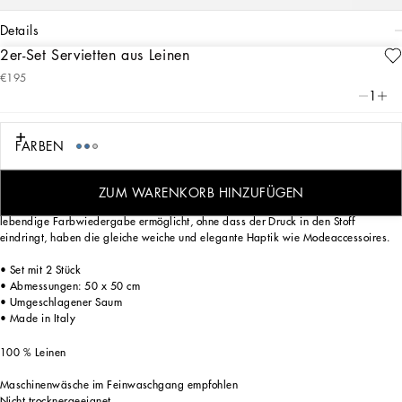
details
2er-Set Servietten aus Leinen
Art. Nr.
TCGS05TCADNUB011
€195
Die Reinheit von Weiß, die Intensität von Azurblau: Dieses edle 2-teilige
1
Serviettenset aus Leinen zeichnet sich durch das Blu Mediterraneo von
Dolce&Gabbana aus und nimmt uns mit auf eine sensorische Reise, bei der Düfte,
Klänge und Empfindungen eine vertraute und zarte Ästhetik schaffen.
FARBEN
ZUM WARENKORB HINZUFÜGEN
Diese edlen Servietten, deren Gestaltung nach einem Verfahren erfolgt, das eine
lebendige Farbwiedergabe ermöglicht, ohne dass der Druck in den Stoff
eindringt, haben die gleiche weiche und elegante Haptik wie Modeaccessoires.
• Set mit 2 Stück
• Abmessungen: 50 x 50 cm
• Umgeschlagener Saum
• Made in Italy
100 % Leinen
Maschinenwäsche im Feinwaschgang empfohlen
Nicht trocknergeeignet