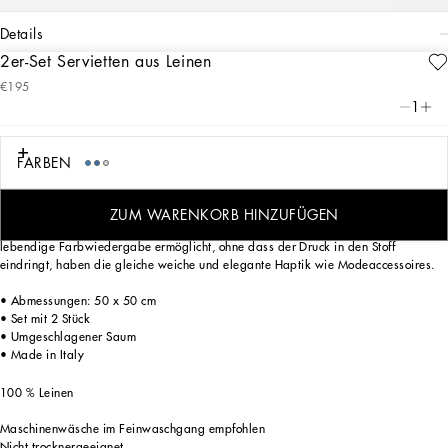
details
2er-Set Servietten aus Leinen
Art. Nr.
TCGS05TCADNUB003
€195
Die Reinheit von Weiß, die Intensität von Azurblau: Dieses edle 2-teilige
1
Serviettenset aus Leinen zeichnet sich durch das Blu Mediterraneo von
Dolce&Gabbana aus und nimmt uns mit auf eine sensorische Reise, bei der Düfte,
Klänge und Empfindungen eine vertraute und zarte Ästhetik schaffen.
FARBEN
ZUM WARENKORB HINZUFÜGEN
Diese edlen Servietten, deren Gestaltung nach einem Verfahren erfolgt, das eine
lebendige Farbwiedergabe ermöglicht, ohne dass der Druck in den Stoff
eindringt, haben die gleiche weiche und elegante Haptik wie Modeaccessoires.
• Abmessungen: 50 x 50 cm
• Set mit 2 Stück
• Umgeschlagener Saum
• Made in Italy
100 % Leinen
Maschinenwäsche im Feinwaschgang empfohlen
Nicht trocknergeeignet