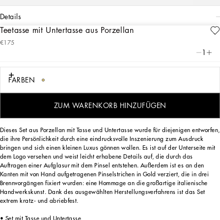
details
Teetasse mit Untertasse aus Porzellan
Art. Nr.
TC0102TCA22UC066
€175
Diese elegante Teetasse mit passender Untertasse erinnert mit ihrem aufwendigen
1
dekorativen Motiv, das seine Inspiration aus einem Foularddruck bezieht, an den
sizilianischen Carretto: ein Element der Folklore eines Ortes, der mit seinen
Traditionen, seinem Kunsthandwerk, seinen Landschaften und seinen
FARBEN
einzigartigen Farben seit jeher im Mittelpunkt der Ästhetik von Dolce&Gabbana
steht.
ZUM WARENKORB HINZUFÜGEN
Dieses Set aus Porzellan mit Tasse und Untertasse wurde für diejenigen entworfen,
die ihre Persönlichkeit durch eine eindrucksvolle Inszenierung zum Ausdruck
bringen und sich einen kleinen Luxus gönnen wollen. Es ist auf der Unterseite mit
dem Logo versehen und weist leicht erhabene Details auf, die durch das
Auftragen einer Aufglasur mit dem Pinsel entstehen. Außerdem ist es an den
Kanten mit von Hand aufgetragenen Pinselstrichen in Gold verziert, die in drei
Brennvorgängen fixiert wurden: eine Hommage an die großartige italienische
Handwerkskunst. Dank des ausgewählten Herstellungsverfahrens ist das Set
extrem kratz- und abriebfest.
• Set mit Tasse und Untertasse