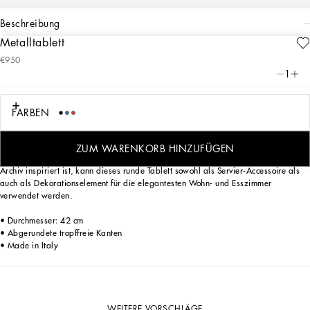
beschreibung
Metalltablett
Art. Nr.
TC0053TCA59UZ007
€950
Das klassische und zugleich auffällige, lackierte Metalltablett mit dem
1
Leopardenmotiv, das seit jeher eine Konstante in der DNA von Dolce&Gabbana
ist, spiegelt einen starken Charakter und eine zeitlose Faszination wider, in einem
Spiel der Kontraste zwischen Exzentrik und Raffinesse, Sinnlichkeit und Energie.
FARBEN
ZUM WARENKORB HINZUFÜGEN
Dank der optischen Wirkung des Musters, das von einem Foularddruck aus dem
Archiv inspiriert ist, kann dieses runde Tablett sowohl als Servier-Accessoire als
auch als Dekorationselement für die elegantesten Wohn- und Esszimmer
verwendet werden.
• Durchmesser: 42 cm
• Abgerundete tropffreie Kanten
• Made in Italy
WEITERE VORSCHLÄGE