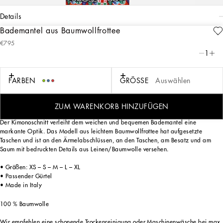
details
Bademantel aus Baumwollfrottee
Art. Nr.
TCF010TCAGNUC123
€795
Dieser elegante Bademantel erinnert mit seinen dekorativen Streifen an den
1
sizilianischen Carretto: ein Element der Folklore eines Ortes, der mit seinen
Traditionen, seinem Kunsthandwerk, seinen Landschaften und seinen
einzigartigen Farben seit jeher im Mittelpunkt der Ästhetik von Dolce&Gabbana
FARBEN
GRÖSSE
Auswählen
steht.
ZUM WARENKORB HINZUFÜGEN
Der Kimonoschnitt verleiht dem weichen und bequemen Bademantel eine
markante Optik. Das Modell aus leichtem Baumwollfrottee hat aufgesetzte
Taschen und ist an den Ärmelabschlüssen, an den Taschen, am Besatz und am
Saum mit bedruckten Details aus Leinen/Baumwolle versehen.
• Größen: XS – S – M – L – XL
• Passender Gürtel
• Made in Italy
100 % Baumwolle
Wir empfehlen eine schonende Trockenreinigung oder Maschinenwäsche bei max.