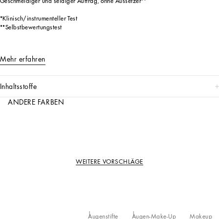
Geschmeidiger und seidiger Auftrag, ohne Aussetzer**
*Klinisch/instrumenteller Test
**Selbstbewertungstest
Mehr erfahren
inhaltsstoffe
ANDERE FARBEN
WEITERE VORSCHLÄGE
Augenstifte
Augen-Make-Up
Makeup