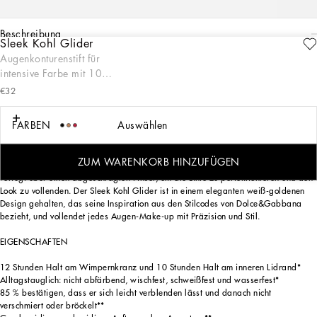
beschreibung
Sleek Kohl Glider
Augenkonturenstift für
DAS PRODUKT
intensive Farbe mit 10
Sleek Kohl Glider ist ein Augenkonturenstift mit 10 Stunden* Halt, für vielseitige
Stunden Halt
und individuelle Looks. Dank seiner hohen Pigmentierung garantiert dieser in 8
€32
matten und metallischen Farben erhältliche cremige Stift 12 Stunden* Halt am
Wimpernkranz und 10 Stunden* am inneren Lidrand. Seine leistungsstarke
FARBEN
Auswählen
Formel ist wasserfest, wischfest und schweißfest*, für ein makelloses Make-up,
das den ganzen Tag lang hält. Von definierten Linien bis hin zu sanften Smokey-
Effekten – der Sleek Kohl Glider gleitet mühelos über die Haut und lässt sich leicht
ZUM WARENKORB HINZUFÜGEN
verblenden, ohne zu verschmieren oder zu bröckeln. Das Design mit zwei Enden
verfügt über einen abgeschrägten Pinsel, um die Linie zu perfektionieren und den
Look zu vollenden. Der Sleek Kohl Glider ist in einem eleganten weiß-goldenen
Design gehalten, das seine Inspiration aus den Stilcodes von Dolce&Gabbana
bezieht, und vollendet jedes Augen-Make-up mit Präzision und Stil.
EIGENSCHAFTEN
12 Stunden Halt am Wimpernkranz und 10 Stunden Halt am inneren Lidrand*
Alltagstauglich: nicht abfärbend, wischfest, schweißfest und wasserfest*
85 % bestätigen, dass er sich leicht verblenden lässt und danach nicht
verschmiert oder bröckelt**