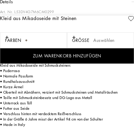
details
Art. Nr.
L53DV4G7M6CM0299
Kleid aus Mikadoseide mit Steinen
Alle Looks der Kollektion für festliche Anlässe für Jungen und Mädchen zeichnen
sich durch Eleganz, Tragekomfort, Ironie, Bewegungsfreiheit und kindliche Energie
aus. Eine Neuinterpretation unserer DNA für einen besonderen Tag, für den die
Designer Outfits in klassischer und in markanter Optik kreieren, mit besonderen
FARBEN
GRÖSSE
Auswählen
Kombinationen aus Materialien, Farben, Formen und Stoffen, die zum Anlass
passen, ohne dabei ein wichtiges Detail zu vergessen: das Accessoire, das den
Wunsch, erwachsen zu sein, mit Nachdruck unterstreicht.
ZUM WARENKORB HINZUFÜGEN
Kleid aus Mikadoseide mit Schmucksteinen:
• Puderrosa
• Normale Passform
• Rundhalsausschnitt
• Kurze Ärmel
• Oberteil mit Abnähern, verziert mit Schmucksteinen und Metallröschen
• Taille mit Schmucksteinbesatz und DG-Logo aus Metall
• Unterrock aus Tüll
• Futter aus Seide
• Verschluss hinten mit verdecktem Reißverschluss
• In der Größe 6 Jahre misst der Artikel 94 cm von der Schulter
• Made in Italy