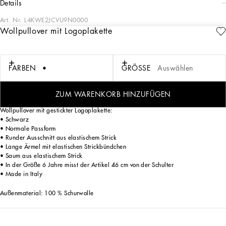
details
Art. Nr.
L4KWE2JCVU9N0000
Wollpullover mit Logoplakette
Die Herbst/Winter-Kollektion 2024/25 DNA für Jungen greift in dieser Mini-
Version den Stil der Erwachsenen auf. Jedes Kleidungsstück bietet Komfort und
Stil, um voller Energie in den Herbst zu starten: von Jersey-Daunenjacken über
Glencheck-Mäntel, Teddy-Mäntel aus Kunstfell und grafitfarbene Cabans bis hin
FARBEN
GRÖSSE
Auswählen
zur Cordweste mit einer speziellen wasserabweisenden Ausrüstung. Eine
Kollektion in leuchtenden Farben, aufgewertet durch die vom Boxsport inspirierten
Allover-Prints DGRace und durch den Print DG Comics für die Babys.
ZUM WARENKORB HINZUFÜGEN
Wollpullover mit gestickter Logoplakette:
• Schwarz
• Normale Passform
• Runder Ausschnitt aus elastischem Strick
• Lange Ärmel mit elastischen Strickbündchen
• Saum aus elastischem Strick
• In der Größe 6 Jahre misst der Artikel 46 cm von der Schulter
• Made in Italy
Außenmaterial: 100 % Schurwolle