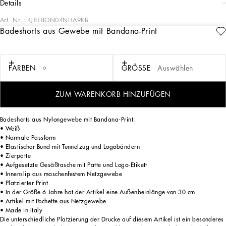
details
Art. Nr.
L4J818ON04NHA9RB
Badeshorts aus Gewebe mit Bandana-Print
Die Kollektion DNA für Jungen zeichnet sich durch ihren edlen Stil und die
raffinierte Kombination aus Schwarz und Blau aus. Kleidungsstücke in sportlicher
Optik lassen sich mit klassisch geschnittenen Kreationen zu vielseitigen Looks
kombinieren. Das gesteppte DG-Sweatshirt passt zu den eleganten weißen
FARBEN
GRÖSSE
Auswählen
Hemden, die Jogginganzüge aus Baumwolle sind auf die T-Shirts mit DG-
Wappenstickerei abgestimmt – für einen lässig eleganten Look. In Kombination
mit Sneakers und Sandalen verleihen die Sweatshirts und Hosen mit Bandana-
ZUM WARENKORB HINZUFÜGEN
Print den Outfits einen dynamischen Touch.
Badeshorts aus Nylongewebe mit Bandana-Print:
• Weiß
• Normale Passform
• Elastischer Bund mit Tunnelzug und Logobändern
• Zierpatte
• Aufgesetzte Gesäßtasche mit Patte und Logo-Etikett
• Innenslip aus maschenfestem Netzgewebe
• Platzierter Print
• In der Größe 6 Jahre hat der Artikel eine Außenbeinlänge von 30 cm
• Artikel mit Pochette aus Netzgewebe
• Made in Italy
Die unterschiedliche Platzierung der Drucke auf diesem Artikel ist ein besonderes