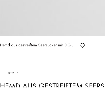
Hemd aus gestreiftem Seersucker mit DG-Logo
DETAILS
HEMD AUS GESTREIFTEM SEER
Art. Nr.
L14S27FR50RS8051