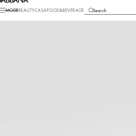
Mode
Kinder
Baby Boy (0-30 Monate)
Tops
MODE
BEAUTY
CASA
FOOD&BEVERAGE
Search