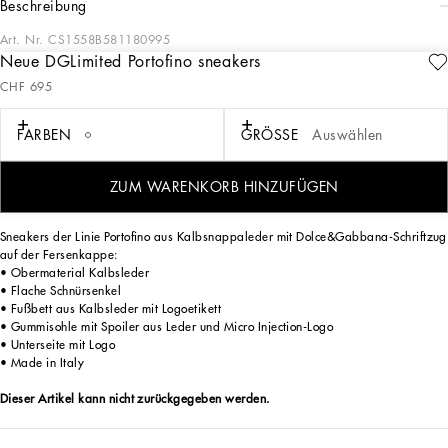
beschreibung
Art. Nr.
CS1558B581180995
Neue DGLimited Portofino sneakers
Exklusiv im Online-Shop erhältlich. Dolce & Gabbana präsentiert eine Kollektion
CHF 695
von Sneakers in limitierter Auflage für Sie und Ihn, verziert mit einzigartigen
Designs, die von unseren Kunsthandwerkern handbemalt und bestickt wurden.
FARBEN
GRÖSSE
Auswählen
Die Limited Edition Sneakers werden exklusiv für Sie gefertigt und werden Ihnen
ZUM WARENKORB HINZUFÜGEN
innerhalb von 3 Wochen kostenlos zugestellt.
Sneakers der Linie Portofino aus Kalbsnappaleder mit Dolce&Gabbana-Schriftzug
auf der Fersenkappe:
• Obermaterial Kalbsleder
• Flache Schnürsenkel
• Fußbett aus Kalbsleder mit Logoetikett
• Gummisohle mit Spoiler aus Leder und Micro Injection-Logo
• Unterseite mit Logo
• Made in Italy
Dieser Artikel kann nicht zurückgegeben werden.