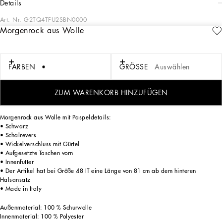
details
Art. Nr.
G2TQ4TFU2SBN0000
Morgenrock aus Wolle
Moderne formelle Herrenmode: Die Dolce&Gabbana-Kollektion HW 24/25 für
Herren steht für eine Schneiderkunst von höchster Eleganz, die vom ikonischen
Sicilia-Schwarz dominiert wird. Die Dolce&Gabbana-Tageskleidung für den Mann
reicht von Jacken in verschiedenen Längen bis hin zu schmal geschnittenen Hosen.
FARBEN
GRÖSSE
Auswählen
Bei der Abendkleidung erhält der Look seinen Glanz durch Paillettenstickereien
und applizierte Schmucksteine. Ein raffinierter Stil, der sich auch in den
Accessoires wiederfindet, wie zum Beispiel bei den Slip-ons mit handapplizierter
ZUM WARENKORB HINZUFÜGEN
Organzablume und der neuen Pochette.
Morgenrock aus Wolle mit Paspeldetails:
• Schwarz
• Schalrevers
• Wickelverschluss mit Gürtel
• Aufgesetzte Taschen vorn
• Innenfutter
• Der Artikel hat bei Größe 48 IT eine Länge von 81 cm ab dem hinteren
Halsansatz
• Made in Italy
Außenmaterial: 100 % Schurwolle
Innenmaterial: 100 % Polyester