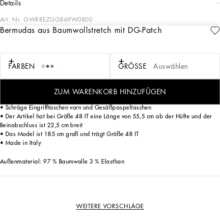
details
Art. Nr.
GWRREZGG869W0800
Bermudas aus Baumwollstretch mit DG-Patch
Die Kollektion „Continuative“ ist die moderne Herrenmode von Dolce&Gabbana.
Eine zeitlose Kollektion mit stilvollen Kreationen, die alle Produktkategorien
umfasst.
FARBEN
GRÖSSE
Auswählen
Bermudas in sartorialer Verarbeitung aus Baumwollstretch mit DG-Logopatch:
• Weiß
• Normale Passform
ZUM WARENKORB HINZUFÜGEN
• Verschluss mit Knopf und verdecktem Reißverschluss
• Schräge Eingrifftaschen vorn und Gesäßpaspeltaschen
• Der Artikel hat bei Größe 48 IT eine Länge von 55,5 cm ab der Hüfte und der
Beinabschluss ist 22,5 cm breit
• Das Model ist 185 cm groß und trägt Größe 48 IT
• Made in Italy
Außenmaterial: 97 % Baumwolle 3 % Elasthan
WEITERE VORSCHLÄGE