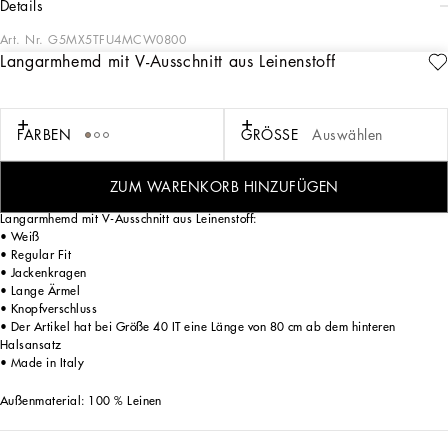
details
Art. Nr.
G5MX5TFU4MCW0800
Langarmhemd mit V-Ausschnitt aus Leinenstoff
In der Herrenkollektion FS 25 spiegelt sich die Schönheit Italiens wider.
Geflochtener Bast und Leder zelebrieren in Form von Jacken, Poloshirts und
Pullovern die italienische Handwerkskunst. Die Farbpalette reicht von Nero Sicilia
über Beige bis hin zu Burgunderrot und strahlt ein Gefühl von ewiger Eleganz aus.
FARBEN
GRÖSSE
Auswählen
Raffinierte Accessoires vervollständigen den Look: Gürtel und Mokassins mit
handgefertigten Details und Oversize-Taschen wie die Sicily, die Marlene mit
Prägung in Krokooptik und die vielseitige Tote Bag Adamo.
ZUM WARENKORB HINZUFÜGEN
Langarmhemd mit V-Ausschnitt aus Leinenstoff:
• Weiß
• Regular Fit
• Jackenkragen
• Lange Ärmel
• Knopfverschluss
• Der Artikel hat bei Größe 40 IT eine Länge von 80 cm ab dem hinteren
Halsansatz
• Made in Italy
Außenmaterial: 100 % Leinen