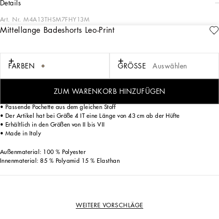
details
Art. Nr.
M4A13THSM7FHY13M
Mittellange Badeshorts Leo-Print
Die Bademodenkollektion ist in den Kultprints der Saison erhältlich.
Mittellange Badeshorts aus leichtem Polyester im Leoprint mit Dolce&Gabbana-
FARBEN
GRÖSSE
Auswählen
Logoplakette aus Metall.
• Elastischer Bund mit Kordelzug und nickelfreien Metallenden
• Seitentaschen und Gesäßtasche mit Reißverschluss
ZUM WARENKORB HINZUFÜGEN
• Innenslip aus weichem und bequemem Stoff
• Passende Pochette aus dem gleichen Stoff
• Der Artikel hat bei Größe 4 IT eine Länge von 43 cm ab der Hüfte
• Erhältlich in den Größen von II bis VII
• Made in Italy
Außenmaterial: 100 % Polyester
Innenmaterial: 85 % Polyamid 15 % Elasthan
WEITERE VORSCHLÄGE