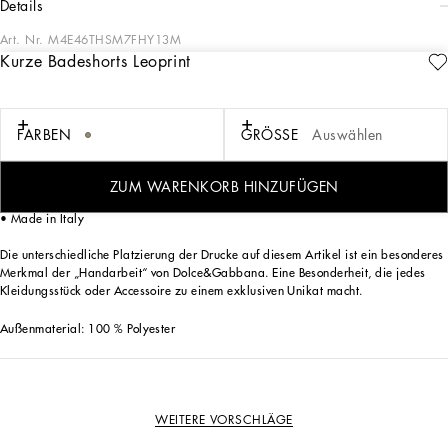
details
Art. Nr.
M4E46THSM7FHY13M
Kurze Badeshorts Leoprint
Die Bademodenkollektion ist in den Kultprints der Saison erhältlich.
Kurze Badeshorts mit Leoprint:
• Animalprint
FARBEN
GRÖSSE
Auswählen
• Elastischer Bund und nickelfreie Metallenden
• Seitentaschen
• Innenslip aus weichem und bequemem Stoff
ZUM WARENKORB HINZUFÜGEN
• Passende Pochette aus dem gleichen Stoff
• Made in Italy
Die unterschiedliche Platzierung der Drucke auf diesem Artikel ist ein besonderes
Merkmal der „Handarbeit“ von Dolce&Gabbana. Eine Besonderheit, die jedes
Kleidungsstück oder Accessoire zu einem exklusiven Unikat macht.
Außenmaterial: 100 % Polyester
WEITERE VORSCHLÄGE