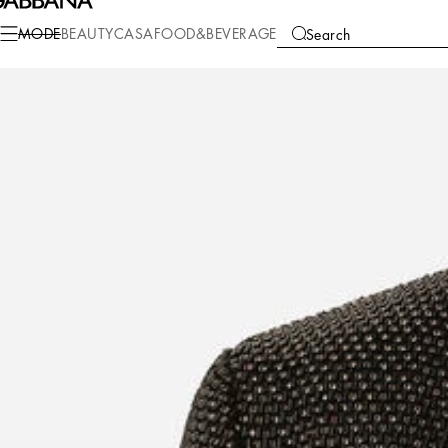
Mode
Herren
Kleidung
Anzüge und Blazer
MODE
BEAUTY
CASA
FOOD&BEVERAGE
Search