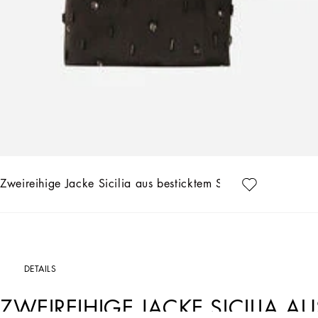
Zweireihige Jacke Sicilia aus besticktem Satin
DETAILS
ZWEIREIHIGE JACKE SICILIA A