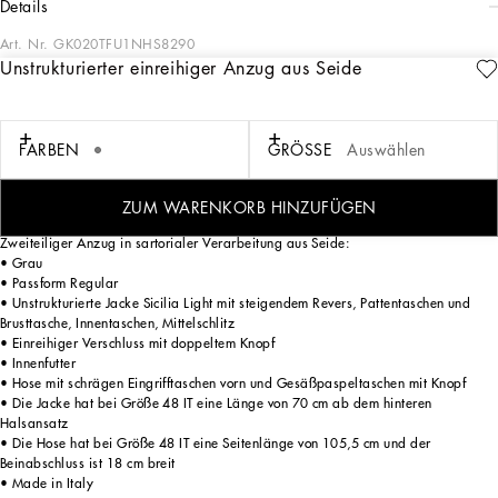
details
Art. Nr.
GK020TFU1NHS8290
Unstrukturierter einreihiger Anzug aus Seide
Die Herrenkollektion Italian Holiday ist eine moderne Neuinterpretation des
Glamours der 50er-Jahre. Weiße Hemden und edle Anzüge im Wechsel mit
lässiger Jeanskleidung und Retro-T-Shirts mit einer futuristischen Note. Verspielte
Prints – Schachbrettmuster, Katzen, Vintage-Feuerzeuge, Mini-Parfümflakons,
FARBEN
GRÖSSE
Auswählen
Cocktail-Sets und Blu-Mediterraneo-Bänder – in Kombination mit dem
Jacquardlogo in Krawattenoptik verleihen der Ikonographie des Italienurlaubs
einen modernen Touch.
ZUM WARENKORB HINZUFÜGEN
Zweiteiliger Anzug in sartorialer Verarbeitung aus Seide:
• Grau
• Passform Regular
• Unstrukturierte Jacke Sicilia Light mit steigendem Revers, Pattentaschen und
Brusttasche, Innentaschen, Mittelschlitz
• Einreihiger Verschluss mit doppeltem Knopf
• Innenfutter
• Hose mit schrägen Eingrifftaschen vorn und Gesäßpaspeltaschen mit Knopf
• Die Jacke hat bei Größe 48 IT eine Länge von 70 cm ab dem hinteren
Halsansatz
• Die Hose hat bei Größe 48 IT eine Seitenlänge von 105,5 cm und der
Beinabschluss ist 18 cm breit
• Made in Italy