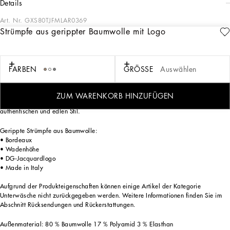
details
Art. Nr.
GXS80TJFMLAR0369
Strümpfe aus gerippter Baumwolle mit Logo
Mit kontrastierenden Volumen, raffinierten Details und innovativen Silhouetten
definiert die Herrenkollektion DNA Alltagskleidung neu. Im Fokus stehen
FARBEN
GRÖSSE
Auswählen
Oberbekleidung aus Hightech-Materialien mit klaren Linien und Pullover,
Sweatshirts und Hosen in sportlicher Optik. Die Farbpalette reicht von Sicilia-
Schwarz bis hin zu Karamell-, Creme-, Bordeaux- und Steingrautönen in
ZUM WARENKORB HINZUFÜGEN
Kombination mit ikonischen Prints wie dem Leo- und Punkteprint, für einen
authentischen und edlen Stil.
Gerippte Strümpfe aus Baumwolle:
• Bordeaux
• Wadenhöhe
• DG-Jacquardlogo
• Made in Italy
Aufgrund der Produkteigenschaften können einige Artikel der Kategorie
Unterwäsche nicht zurückgegeben werden. Weitere Informationen finden Sie im
Abschnitt Rücksendungen und Rückerstattungen.
Außenmaterial: 80 % Baumwolle 17 % Polyamid 3 % Elasthan