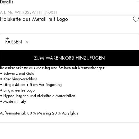
details
Art. Nr.
WNR3S3W1111N0011
Halskette aus Metall mit Logo
In der Herrenkollektion FS 25 spiegelt sich die Schönheit Italiens wider.
Geflochtener Bast und Leder zelebrieren in Form von Jacken, Poloshirts und
Pullovern die italienische Handwerkskunst. Die Farbpalette reicht von Nero Sicilia
über Beige bis hin zu Burgunderrot und strahlt ein Gefühl von ewiger Eleganz aus.
FARBEN
Raffinierte Accessoires vervollständigen den Look: Gürtel und Mokassins mit
handgefertigten Details und Oversize-Taschen wie die Sicily, die Marlene mit
Prägung in Krokooptik und die vielseitige Tote Bag Adamo.
ZUM WARENKORB HINZUFÜGEN
Rosenkranzkette aus Messing und Steinen mit Kreuzanhänger:
• Schwarz und Gold
• Karabinerverschluss
• Länge 45 cm + 5 cm Verlängerung
• Eingraviertes Logo
• Hypoallergene und nickelfreie Materialien
• Made in Italy
Außenmaterial: 80 % Messing 20 % Acrylglas