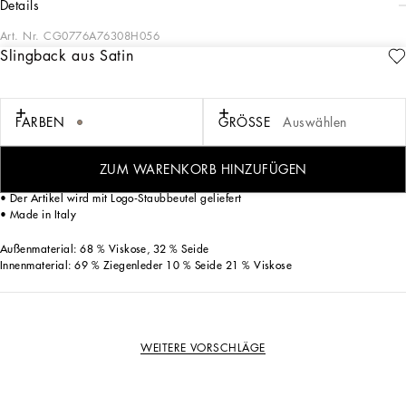
details
Art. Nr.
CG0776A76308H056
Slingback aus Satin
Außenmaterial: 68 % Viskose, 32 % Seide
Innenmaterial: 69 % Ziegenleder 10 % Seide 21 % Viskose
Slingback aus Satin mit DG-Logo:
FARBEN
GRÖSSE
Auswählen
• Beige
• Absatz 105 mm aus Metall
• Decksohle aus Ziegenleder mit Logo-Etikett
ZUM WARENKORB HINZUFÜGEN
• Ledersohle mit Logo
• Der Artikel wird mit Logo-Staubbeutel geliefert
• Made in Italy
Außenmaterial: 68 % Viskose, 32 % Seide
Innenmaterial: 69 % Ziegenleder 10 % Seide 21 % Viskose
WEITERE VORSCHLÄGE