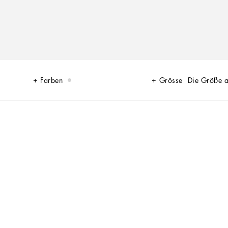
Farben
Grösse
Die Größe 
iversen aufeinander: das von Dolce&Gabbana und das der großen Stars
 außergewöhnlich glamourösen Looks bewundert wurden. Mit ihren