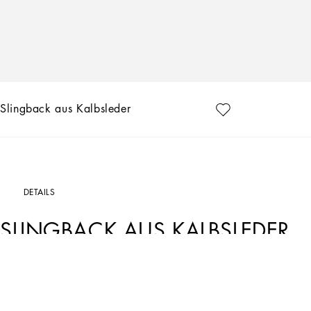
Slingback aus Kalbsleder
DETAILS
SLINGBACK AUS KALBSLEDER
Art. Nr.
CG0792AY82880998
In der Kollektion Holiday treffen in einer außergewöhnlichen Erzählung zwei Un
des Goldenen Zeitalters von Hollywood, die für ihre wunderschönen Kleider und