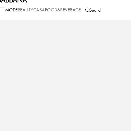
Mode
Damen
Schuhe
Pumps und Slingbacks
MODE
BEAUTY
CASA
FOOD&BEVERAGE
Search