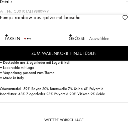
details
Art. Nr.
CD0101AL19880999
Pumps rainbow aus spitze mit brosche
Der Pumps Bellucci aus der Kollektion Rainbow ist aus Spitze gefertigt und
zeichnet sich durch seine unverwechselbare zeitlose Silhouette aus. Der elegante
und feminine Schuh ist mit einer stilvollen Brosche aus farblich auf das
Obermaterial abgestimmten Kristallen verziert:
FARBEN
GRÖSSE
Auswählen
• Obermaterial aus Netzgewebe, mit Spitze überzogen
ZUM WARENKORB HINZUFÜGEN
• Absatz 90 mm
• Decksohle aus Ziegenleder mit Logo-Etikett
• Ledersohle mit Logo
• Verpackung passend zum Thema
• Made in Italy
Obermaterial: 59% Rayon 30% Baumwolle 7% Seide 4% Polyamid
Innenfutter: 48% Ziegenleder 23% Polyamid 20% Viskose 9% Seide
WEITERE VORSCHLÄGE