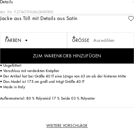
details
Art. Nr.
F27AOTHLMLQN0000
Jacke aus Tüll mit Details aus Satin
Außenmaterial: 80 % Polyamid 17 % Seide 03 % Polyester
Jacke aus Stretchtüll mit Details aus Satin:
• Schwarz
FARBEN
GRÖSSE
Auswählen
• Spitzfasson aus Satin
• Lange Ärmel
• Schlanke Passform
ZUM WARENKORB HINZUFÜGEN
• Ziertaschen mit Patte
• Ungefüttert
• Verschluss mit verdeckten Knöpfen
• Der Artikel hat bei Größe 40 IT eine Länge von 63 cm ab der hinteren Mitte
• Das Model ist 175 cm groß und trägt Größe 40 IT
• Made in Italy
Außenmaterial: 80 % Polyamid 17 % Seide 03 % Polyester
WEITERE VORSCHLÄGE