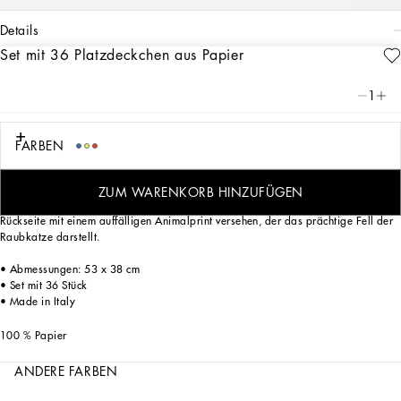
details
Set mit 36 Platzdeckchen aus Papier
Art. Nr.
TCGS01TCAG1UL022
Das Set der Platzdeckchen aus Papier mit dem Leopardenprint, der seit jeher eine
1
Konstante in der DNA von Dolce&Gabbana ist, verleiht geselligen Momenten
einen klassischen und starken Chic.
FARBEN
Die Platzdeckchen, ein unverzichtbares Accessoire für alle, die ihren Tisch auf
ZUM WARENKORB HINZUFÜGEN
elegante und zugleich ungezwungene Weise verschönern wollen, sind auf der
Rückseite mit einem auffälligen Animalprint versehen, der das prächtige Fell der
Raubkatze darstellt.
• Abmessungen: 53 x 38 cm
• Set mit 36 Stück
• Made in Italy
100 % Papier
ANDERE FARBEN