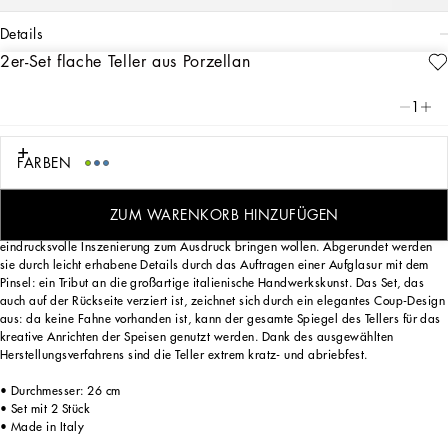
details
2er-Set flache Teller aus Porzellan
Art. Nr.
TC0S04TCA88UB019
Die Reinheit von Weiß, die Intensität von Azurblau: dieses Set aus 2 Esstellern aus
1
Porzellan spiegelt das Blu Mediterraneo von Dolce&Gabbana wider und nimmt
den Geist mit auf eine sinnliche Reise, bei der Düfte, Klänge und Empfindungen
eine vertraute und zarte Ästhetik schaffen.
FARBEN
ZUM WARENKORB HINZUFÜGEN
Diese Essteller wurden für diejenigen entworfen, die ihre Persönlichkeit durch eine
eindrucksvolle Inszenierung zum Ausdruck bringen wollen. Abgerundet werden
sie durch leicht erhabene Details durch das Auftragen einer Aufglasur mit dem
Pinsel: ein Tribut an die großartige italienische Handwerkskunst. Das Set, das
auch auf der Rückseite verziert ist, zeichnet sich durch ein elegantes Coup-Design
aus: da keine Fahne vorhanden ist, kann der gesamte Spiegel des Tellers für das
kreative Anrichten der Speisen genutzt werden. Dank des ausgewählten
Herstellungsverfahrens sind die Teller extrem kratz- und abriebfest.
• Durchmesser: 26 cm
• Set mit 2 Stück
• Made in Italy