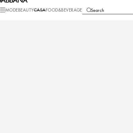
Casa
Tisch
Teller
Flache Teller
MODE
BEAUTY
CASA
FOOD&BEVERAGE
Search