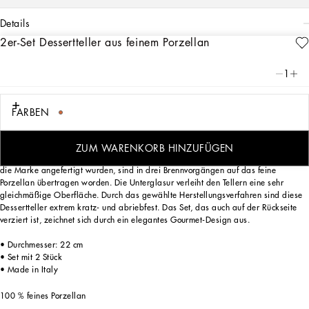
details
2er-Set Dessertteller aus feinem Porzellan
Art. Nr.
TC0S03TCA01UC033
Dieses Set aus 2 Desserttellern aus feinem Porzellan erinnert an den sizilianischen
1
Carretto: ein Element der Folklore eines Ortes, der mit seinen Traditionen, seinem
Kunsthandwerk, seinen Landschaften und seinen einzigartigen Farben seit jeher
im Mittelpunkt der Ästhetik von Dolce&Gabbana steht.
FARBEN
ZUM WARENKORB HINZUFÜGEN
Die handgemalten Motive, die von italienischen Kunsthandwerkern exklusiv für
die Marke angefertigt wurden, sind in drei Brennvorgängen auf das feine
Porzellan übertragen worden. Die Unterglasur verleiht den Tellern eine sehr
gleichmäßige Oberfläche. Durch das gewählte Herstellungsverfahren sind diese
Dessertteller extrem kratz- und abriebfest. Das Set, das auch auf der Rückseite
verziert ist, zeichnet sich durch ein elegantes Gourmet-Design aus.
• Durchmesser: 22 cm
• Set mit 2 Stück
• Made in Italy
100 % feines Porzellan