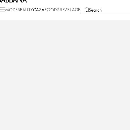
Casa
Tisch
Teller
Brotteller
MODE
BEAUTY
CASA
FOOD&BEVERAGE
Search