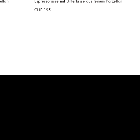
ellan
Espressotasse mit Untertasse aus feinem Porzellan
CHF 195