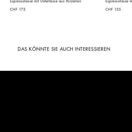
Espressotasse mit Untertasse aus Porzellan
Espressotasse m
CHF 175
CHF 155
DAS KÖNNTE SIE AUCH INTERESSIEREN