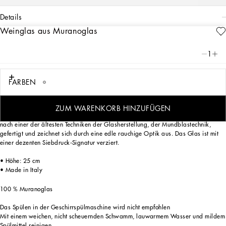
details
Weinglas aus Muranoglas
Art. Nr.
TCB028TCAD2UZ023
Dieses elegante und vielseitige Weinglas aus Muranoglas erinnert mit seinen
1
Farbreflexen und der Oberflächenstruktur an das Zebramotiv, ein
Kollektionsthema, das den Dualismus zwischen Tradition und Innovation, der das
Herz der DNA von Dolce&Gabbana beseelt, meisterhaft in sich vereint.
FARBEN
ZUM WARENKORB HINZUFÜGEN
Dieses in der Masse gefärbte Glas mit dem typischen Rigadin-Torsé-Muster wird
nach einer der ältesten Techniken der Glasherstellung, der Mundblastechnik,
gefertigt und zeichnet sich durch eine edle rauchige Optik aus. Das Glas ist mit
einer dezenten Siebdruck-Signatur verziert.
• Höhe: 25 cm
• Made in Italy
100 % Muranoglas
Das Spülen in der Geschirrspülmaschine wird nicht empfohlen
Mit einem weichen, nicht scheuernden Schwamm, lauwarmem Wasser und mildem
Spülmittel reinigen