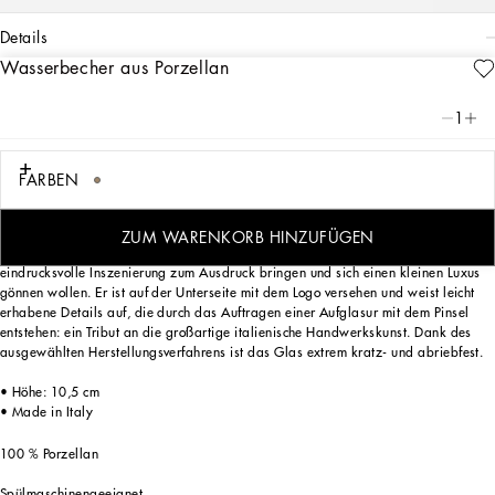
details
Wasserbecher aus Porzellan
Art. Nr.
TCB031TCA44UL018
Das Leopardenmuster, das seine Inspiration aus einem Foularddruck mit
1
Leopardenmotiv bezieht, welches seit jeher eine Konstante der DNA von
Dolce&Gabbana ist, verleiht diesem Wasserbecher aus Porzellan eine
ausdrucksstarke Optik und zeitlosen Charme.
FARBEN
ZUM WARENKORB HINZUFÜGEN
Dieser Becher wurde für diejenigen entworfen, die ihre Persönlichkeit durch eine
eindrucksvolle Inszenierung zum Ausdruck bringen und sich einen kleinen Luxus
gönnen wollen. Er ist auf der Unterseite mit dem Logo versehen und weist leicht
erhabene Details auf, die durch das Auftragen einer Aufglasur mit dem Pinsel
entstehen: ein Tribut an die großartige italienische Handwerkskunst. Dank des
ausgewählten Herstellungsverfahrens ist das Glas extrem kratz- und abriebfest.
• Höhe: 10,5 cm
• Made in Italy
100 % Porzellan
Spülmaschinengeeignet