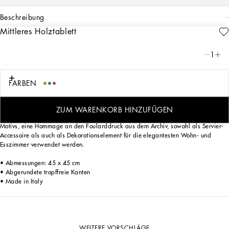
beschreibung
Mittleres Holztablett
Art. Nr.
TC0021TCA69UL007
Die Reinheit von Weiß, die Intensität von Azurblau: dieses handgefertigte
1
Holztablett spiegelt das Blu Mediterraneo von Dolce&Gabbana wider und nimmt
den Geist mit auf eine sinnliche Reise, bei der Düfte, Klänge und Empfindungen
eine vertraute und zarte Ästhetik schaffen.
FARBEN
ZUM WARENKORB HINZUFÜGEN
Das quadratische Tablett kann dank des platzierten und lackierten dekorativen
Motivs, eine Hommage an den Foularddruck aus dem Archiv, sowohl als Servier-
Accessoire als auch als Dekorationselement für die elegantesten Wohn- und
Esszimmer verwendet werden.
• Abmessungen: 45 x 45 cm
• Abgerundete tropffreie Kanten
• Made in Italy
WEITERE VORSCHLÄGE