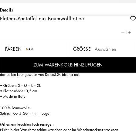
details
Plateau-Pantoffel aus Baumwollfrottee
Art. Nr.
TCF011TCAGMU0053
Ausdrucksstarke Optik und ein unverwechselbares Design: Das DG-Logo – eine
1
perfekte Synthese aus Geschichte und Identität des Labels – bestimmt den Look
dieser eleganten und aufwendig gestalteten Plateau-Pantoffel.
FARBEN
GRÖSSE
Auswählen
Diese Jacquard-Pantoletten aus Baumwollfrottee mit Plateau zeichnen sich durch
einen Riemen mit Klettverschluss aus, mit dem sich die Weite des Schuhs am
Fußspann verstellen lässt, um optimalen Tragekomfort zu gewährleisten. Eine
ZUM WARENKORB HINZUFÜGEN
farblich abgestimmte umlaufende Ripsbandeinfassung greift die stilvollen Details
der edlen Loungewear von Dolce&Gabbana auf.
• Größen: S – M – L – XL
• Plateauhöhe: 3,5 cm
• Made in Italy
100 % Baumwolle
Sohle: 100 % Gummi mit Logo
Mit einem feuchten Tuch reinigen
Nicht in der Waschmaschine waschen oder im Wäschetrockner trocknen