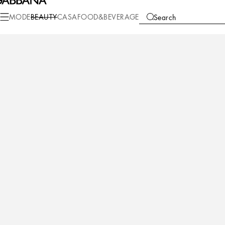
Beauty
Velvet Collection
MODE
BEAUTY
CASA
FOOD&BEVERAGE
Search