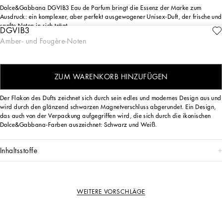
Dolce&Gabbana DGVIB3 Eau de Parfum bringt die Essenz der Marke zum
Ausdruck: ein komplexer, aber perfekt ausgewogener Unisex-Duft, der frische und
sanfte Noten in sich trägt.
DGVIB3
ANPASSEN
Amber- und Fougère-Noten
DGVIB3 Eau de Parfum ist ein Statement in Sachen Stil und Markenverbundenheit.
Ein markanter, moderner Duft, voller Kontraste und luxuriöser Noten, der von allen
getragen werden kann.
ZUM WARENKORB HINZUFÜGEN
DAS DESIGN
Der Flakon des Dufts zeichnet sich durch sein edles und modernes Design aus und
wird durch den glänzend schwarzen Magnetverschluss abgerundet. Ein Design,
das auch von der Verpackung aufgegriffen wird, die sich durch die ikonischen
Dolce&Gabbana-Farben auszeichnet: Schwarz und Weiß.
inhaltsstoffe
WEITERE VORSCHLÄGE