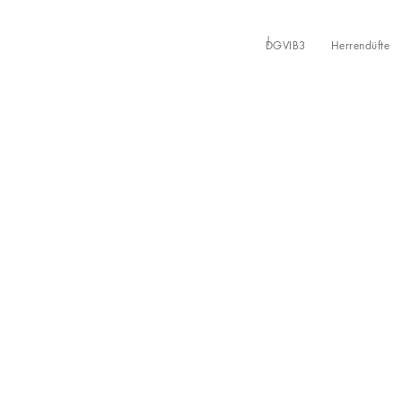
DGVIB3
Herrendüfte