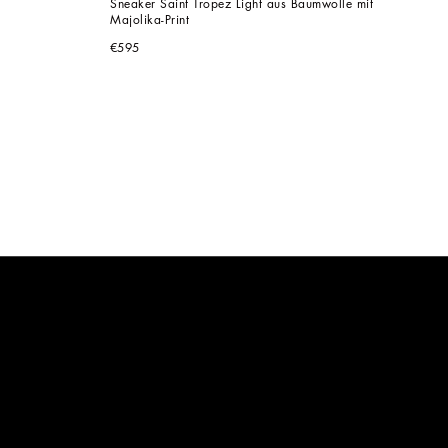
Sneaker Saint Tropez Light aus Baumwolle mit 
Majolika-Print
€595