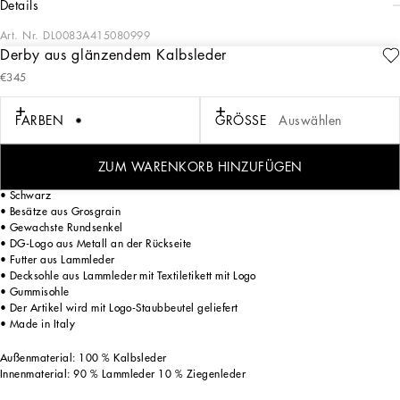
details
Art. Nr.
DL0083A415080999
Derby aus glänzendem Kalbsleder
Die Kollektion Holiday Package für Kinder ist im Dolce&Gabbana-Stil der Herren-
€345
und Damenmode gehalten, in einer Mini-Me-Version für festliche Momente. In der
Mädchenkollektion sind Tüll und Kordelspitze mit Einsätzen aus Hotfix-Strass
versehen, die glänzende Akzente setzen, während die Plissee-Optik den
FARBEN
GRÖSSE
Auswählen
romantischen Charakter der Röcke und Kleider unterstreicht. Der weiche Samt und
die Dégradé-Optik verleihen den Anzügen für Jungen vollendete Eleganz.
ZUM WARENKORB HINZUFÜGEN
Derby aus glänzendem Kalbsleder:
• Schwarz
• Besätze aus Grosgrain
• Gewachste Rundsenkel
• DG-Logo aus Metall an der Rückseite
• Futter aus Lammleder
• Decksohle aus Lammleder mit Textiletikett mit Logo
• Gummisohle
• Der Artikel wird mit Logo-Staubbeutel geliefert
• Made in Italy
Außenmaterial: 100 % Kalbsleder
Innenmaterial: 90 % Lammleder 10 % Ziegenleder