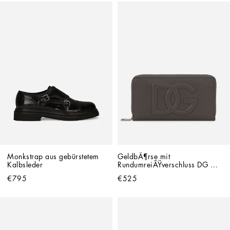
Monkstrap aus gebürstetem 
GeldbÃ¶rse mit 
Kalbsleder
RundumreiÃŸverschluss DG 
Logo
€795
€525