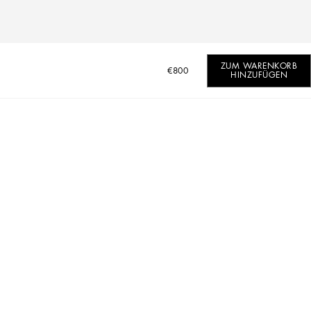
ZUM WARENKORB
€800
HINZUFÜGEN