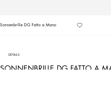
Sonnenbrille DG Fatto a Mano
DETAILS
SONNENBRILLE DG FATTO A 
Art. Nr.
VG2241VM2739V000
Sonnenbrille mit innovativem Klappmechanismus, der Glamour und Funktionalität v
• Metallgestell in Gold und Acetat in Havanna