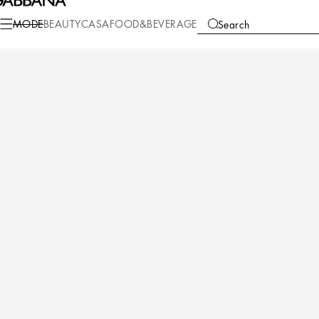
Mode
Herren
Sonnenbrillen
Icons
MODE
BEAUTY
CASA
FOOD&BEVERAGE
Search