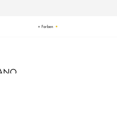
Farben
MANO
ereint.