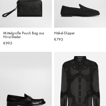
Mittelgroße Pouch Bag aus 
Häkel-Slipper
Hirschleder
€795
€995