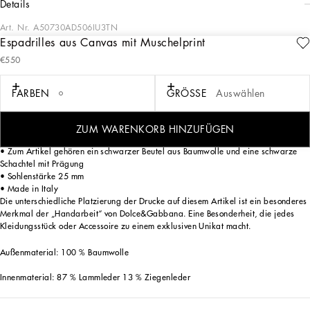
details
Art. Nr.
A50730AD506IU3TN
Espadrilles aus Canvas mit Muschelprint
Diese Espadrilles mit einzigartigem Muschelprint und Details aus Nappaleder
€550
sind ein perfektes Beispiel für Stil und italienische Handwerkskunst.
Espadrilles aus Canvas mit Muschelprint:
FARBEN
GRÖSSE
Auswählen
• Mehrfarbig
• Sohle aus TPU
• Bast-Innensohle
ZUM WARENKORB HINZUFÜGEN
• Tropfenförmige Fersendecksohle aus Leder mit Etikett
• Zum Artikel gehören ein schwarzer Beutel aus Baumwolle und eine schwarze
Schachtel mit Prägung
• Sohlenstärke 25 mm
• Made in Italy
Die unterschiedliche Platzierung der Drucke auf diesem Artikel ist ein besonderes
Merkmal der „Handarbeit“ von Dolce&Gabbana. Eine Besonderheit, die jedes
Kleidungsstück oder Accessoire zu einem exklusiven Unikat macht.
Außenmaterial: 100 % Baumwolle
Innenmaterial: 87 % Lammleder 13 % Ziegenleder