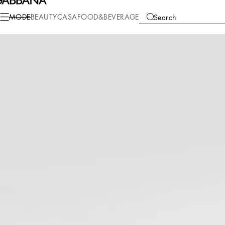
Mode
Herren
Schuhe
Driver und Mokassins
MODE
BEAUTY
CASA
FOOD&BEVERAGE
Search