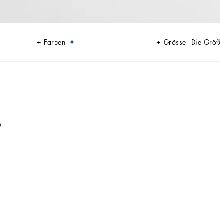
Farben
Grösse
Die Größ
R
eder ist mit dem DG-Logo versehen.