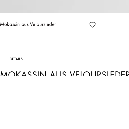
Mokassin aus Veloursleder
DETAILS
MOKASSIN AUS VELOURSLEDE
Art. Nr.
A50601AS70786115
Der neue klassisch-moderne Mokassin der Linie New Florio aus weichem Veloursl
Mokassin aus Veloursleder mit DG-Logo:
â€¢ Blau
â€¢ FuÃŸbett aus Kalbsleder mit Logo-Etikett
â€¢ Laufsohle aus Gummi mit Logo