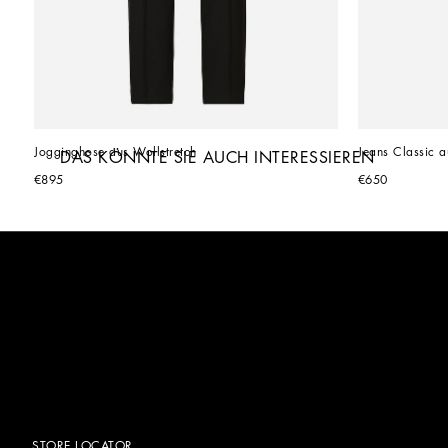
Jogginghose aus Wollstretch
Jeans Classic 
DAS KÖNNTE SIE AUCH INTERESSIEREN
€895
€650
STORE LOCATOR