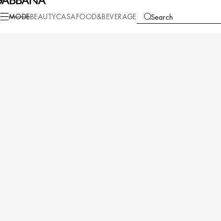
Mode
Herren
Kleidung
Unterwäsche und Loungewear
MODE
BEAUTY
CASA
FOOD&BEVERAGE
Search